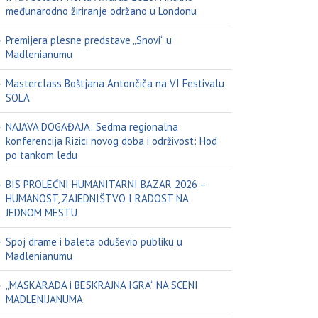
međunarodno žiriranje održano u Londonu
Premijera plesne predstave „Snovi“ u
Madlenianumu
Masterclass Boštjana Antončiča na VI Festivalu
SOLA
NAJAVA DOGAĐAJA: Sedma regionalna
konferencija Rizici novog doba i održivost: Hod
po tankom ledu
BIS PROLEĆNI HUMANITARNI BAZAR 2026 –
HUMANOST, ZAJEDNIŠTVO I RADOST NA
JEDNOM MESTU
Spoj drame i baleta oduševio publiku u
Madlenianumu
„MASKARADA i BESKRAJNA IGRA“ NA SCENI
MADLENIJANUMA