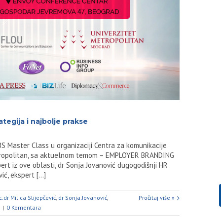
tegija i najbolje prakse
BS Master Class u organizaciji Centra za komunikacije
tropolitan, sa aktuelnom temom – EMPLOYER BRANDING
spert iz ove oblasti, dr Sonja Jovanović dugogodišnji HR
, ekspert [...]
.dr Milica Slijepčević
,
dr Sonja Jovanović
,
Pročitaj više »
|
0 Komentara