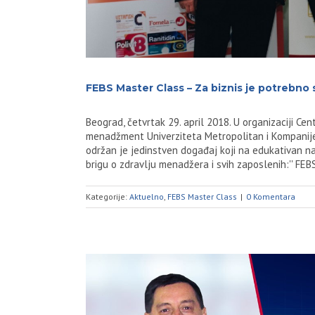
FEBS Master Class – Za biznis je potrebno 
Beograd, četvrtak 29. april 2018. U organizaciji Ce
menadžment Univerziteta Metropolitan i Kompanije
održan je jedinstven događaj koji na edukativan n
brigu o zdravlju menadžera i svih zaposlenih:'' FE
Kategorije:
Aktuelno
,
FEBS Master Class
|
0 Komentara