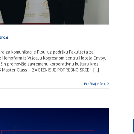
srce
ntra za komunikacije Flou, uz podršku Fakulteta za
 Hemofarm iz Vršca, u Kogresnom centru Hotela Envoy,
ačin promoviše savremenu korporativnu kulturu kroz
BS Master Class – ZA BIZNIS JE POTREBNO SRCE'' [...]
Pročitaj više »