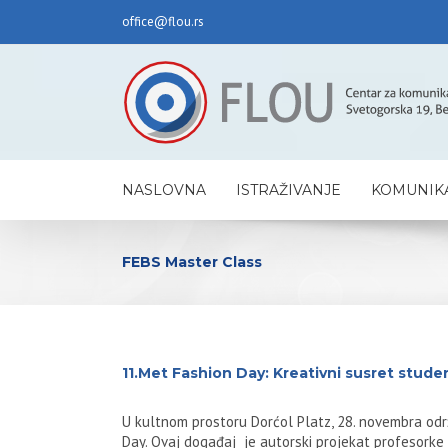
office@flou.rs
NASLOVNA
ISTRAŽIVANJE
KOMUNIKA
FEBS Master Class
11.Met Fashion Day: Kreativni susret stude
U kultnom prostoru Dorćol Platz, 28. novembra od
Day. Ovaj događaj je autorski projekat profesorke M