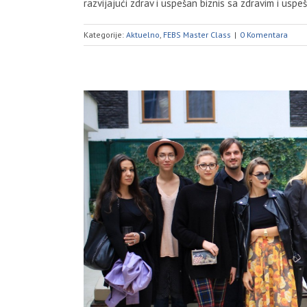
razvijajući zdrav i uspešan biznis sa zdravim i uspeš
Kategorije:
Aktuelno
,
FEBS Master Class
|
0 Komentara