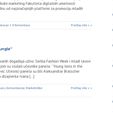
dni marketing Fakulteta digitalnih umetnosti
dnu od najznačajnijih platformi za promociju mladih
kacije
|
0 Komentara
Pročitaj više »
jungle”
vanih događaja uživo. Serbia Fashion Week i mladi lavovi
jom su slušali učesnike panela: “Young lions in the
vić. Učesnici panela su bili Aleksandrar Bratscher
dizajnerka Ivana [...]
lass
,
Komunikacije
,
Marketinške
Pročitaj više »