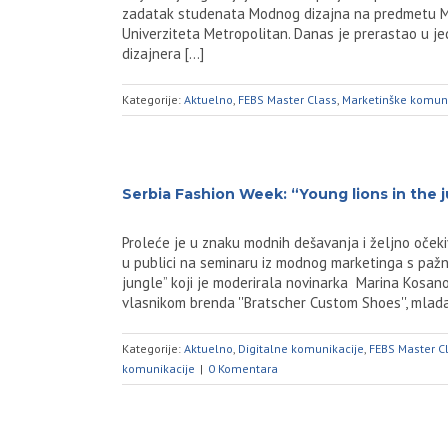
zadatak studenata Modnog dizajna na predmetu Mo
Univerziteta Metropolitan. Danas je prerastao u je
dizajnera [...]
Kategorije:
Aktuelno
,
FEBS Master Class
,
Marketinške komuni
Serbia Fashion Week: “Young lions in the 
Proleće je u znaku modnih dešavanja i željno očeki
u publici na seminaru iz modnog marketinga s pažn
jungle” koji je moderirala novinarka Marina Kosano
vlasnikom brenda ''Bratscher Custom Shoes'', mlada 
Kategorije:
Aktuelno
,
Digitalne komunikacije
,
FEBS Master C
komunikacije
|
0 Komentara