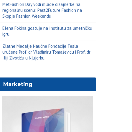
MetFashion Day vodi mlade dizajnerke na
regionalnu scenu: Past2Future Fashion na
Skopje Fashion Weekendu
Elena Fokina gostuje na Institutu za umetničku
igru
Zlatne Medalje Naučne Fondacije Tesla
uručene Prof. dr Vladimiru Tomaševiću i Prof. dr
Iliji Životiću u Njujorku
Marketing