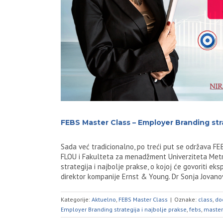
FEBS Master Class – Employer Branding stra
Sada već tradicionalno, po treći put se održava FE
FLOU i Fakulteta za menadžment Univerziteta Me
strategija i najbolje prakse, o kojoj će govoriti ek
direktor kompanije Ernst & Young. Dr Sonja Jovanović
Kategorije:
Aktuelno
,
FEBS Master Class
|
Oznake:
class
,
doc
Employer Branding strategija i najbolje prakse
,
febs
,
master