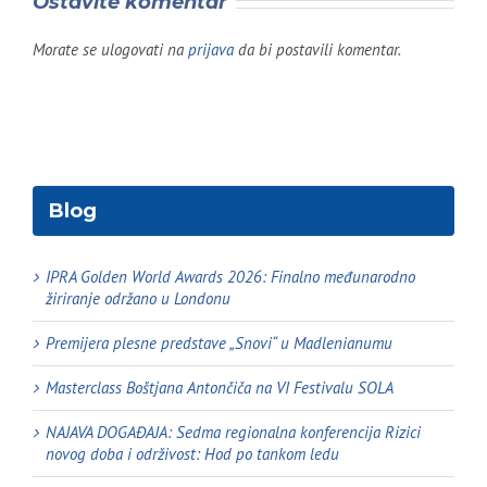
Ostavite komentar
Morate se ulogovati na
prijava
da bi postavili komentar.
Blog
IPRA Golden World Awards 2026: Finalno međunarodno
žiriranje održano u Londonu
Premijera plesne predstave „Snovi“ u Madlenianumu
Masterclass Boštjana Antončiča na VI Festivalu SOLA
NAJAVA DOGAĐAJA: Sedma regionalna konferencija Rizici
novog doba i održivost: Hod po tankom ledu