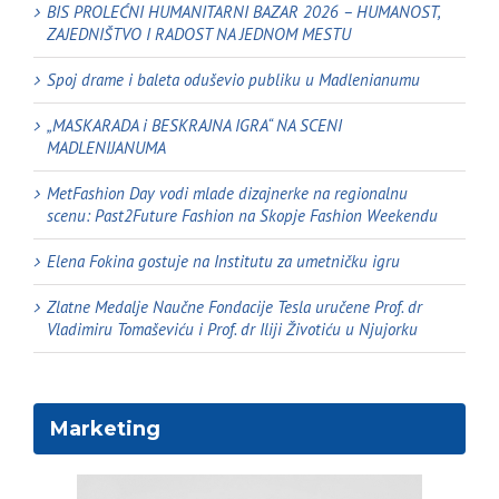
BIS PROLEĆNI HUMANITARNI BAZAR 2026 – HUMANOST,
ZAJEDNIŠTVO I RADOST NA JEDNOM MESTU
Spoj drame i baleta oduševio publiku u Madlenianumu
„MASKARADA i BESKRAJNA IGRA“ NA SCENI
MADLENIJANUMA
MetFashion Day vodi mlade dizajnerke na regionalnu
scenu: Past2Future Fashion na Skopje Fashion Weekendu
Elena Fokina gostuje na Institutu za umetničku igru
Zlatne Medalje Naučne Fondacije Tesla uručene Prof. dr
Vladimiru Tomaševiću i Prof. dr Iliji Životiću u Njujorku
Marketing