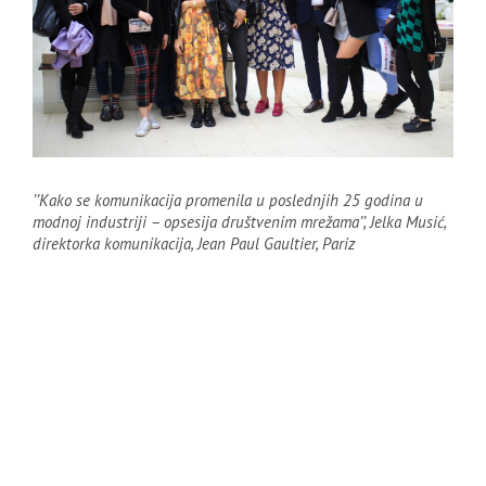
’’Kako se komunikacija promenila u poslednjih 25 godina u
modnoj industriji – opsesija društvenim mrežama’’, Jelka Musić,
direktorka komunikacija, Jean Paul Gaultier, Pariz