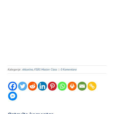
Kategorije:
Aktuelno
,
FEBS Master Class
|
0 Komentara