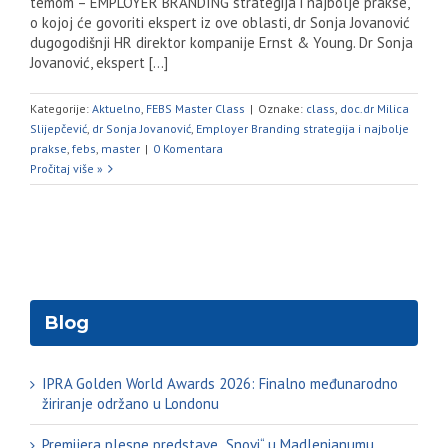
temom – EMPLOYER BRANDING strategija i najbolje prakse,
o kojoj će govoriti ekspert iz ove oblasti, dr Sonja Jovanović
dugogodišnji HR direktor kompanije Ernst & Young. Dr Sonja
Jovanović, ekspert [...]
Kategorije:
Aktuelno
,
FEBS Master Class
|
Oznake:
class
,
doc.dr Milica
Slijepčević
,
dr Sonja Jovanović
,
Employer Branding strategija i najbolje
prakse
,
febs
,
master
|
0 Komentara
Pročitaj više »
Blog
IPRA Golden World Awards 2026: Finalno međunarodno
žiriranje održano u Londonu
Premijera plesne predstave „Snovi“ u Madlenianumu