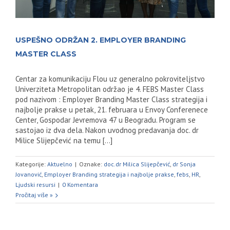
USPEŠNO ODRŽAN 2. EMPLOYER BRANDING
MASTER CLASS
Centar za komunikaciju Flou uz generalno pokroviteljstvo
Univerziteta Metropolitan održao je 4. FEBS Master Class
pod nazivom : Employer Branding Master Class strategija i
najbolje prakse u petak, 21. februara u Envoy Conferenece
Center, Gospodar Jevremova 47 u Beogradu. Program se
sastojao iz dva dela. Nakon uvodnog predavanja doc. dr
Milice Slijepčević na temu [...]
Kategorije:
Aktuelno
|
Oznake:
doc.dr Milica Slijepčević
,
dr Sonja
Jovanović
,
Employer Branding strategija i najbolje prakse
,
febs
,
HR
,
Ljudski resursi
|
0 Komentara
Pročitaj više »