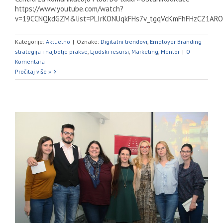
https://www.youtube.com/watch?
v=19CCNQkdGZM&list=PLIrKONUqkFHs7v_tgqVcKmFhFHzCZ1AR
Kategorije:
Aktuelno
|
Oznake:
Digitalni trendovi
,
Employer Branding
strategija i najbolje prakse
,
Ljudski resursi
,
Marketing
,
Mentor
|
0
Komentara
Pročitaj više »