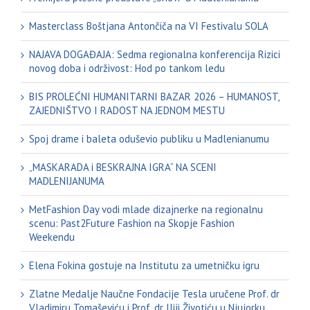
Masterclass Boštjana Antončiča na VI Festivalu SOLA
NAJAVA DOGAĐAJA: Sedma regionalna konferencija Rizici
novog doba i održivost: Hod po tankom ledu
BIS PROLEĆNI HUMANITARNI BAZAR 2026 – HUMANOST,
ZAJEDNIŠTVO I RADOST NA JEDNOM MESTU
Spoj drame i baleta oduševio publiku u Madlenianumu
„MASKARADA i BESKRAJNA IGRA“ NA SCENI
MADLENIJANUMA
MetFashion Day vodi mlade dizajnerke na regionalnu
scenu: Past2Future Fashion na Skopje Fashion
Weekendu
Elena Fokina gostuje na Institutu za umetničku igru
Zlatne Medalje Naučne Fondacije Tesla uručene Prof. dr
Vladimiru Tomaševiću i Prof. dr Iliji Životiću u Njujorku