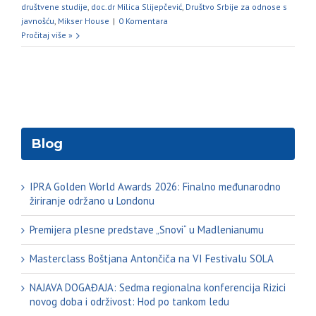
društvene studije
,
doc.dr Milica Slijepčević
,
Društvo Srbije za odnose s
javnošću
,
Mikser House
|
0 Komentara
Pročitaj više »
Blog
IPRA Golden World Awards 2026: Finalno međunarodno
žiriranje održano u Londonu
Premijera plesne predstave „Snovi“ u Madlenianumu
Masterclass Boštjana Antončiča na VI Festivalu SOLA
NAJAVA DOGAĐAJA: Sedma regionalna konferencija Rizici
novog doba i održivost: Hod po tankom ledu