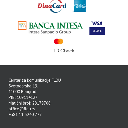
Centar za komunikacije FLOU
Svetogorska 19,
11000 Beograd
PIB: 109114127
Matični broj: 28179766
office@flou.rs
+381 11 3240 777