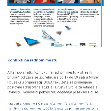
Konflikti na radnom mestu
Afternoon Talk: "Konflikti na radnom mestu – stres ili
prilika?" održava se 25. februara od 17 do 19 sati u Mikser
House-u u organizaciji DOBA fakulteta za primenjene
poslovne i društvene studije i Društva Srbije za odnose s
javnošću. Generalni pokrovitelj događaja je Mikser House.
Kategorije:
Aktuelno
|
Oznake:
Afternoon Talk
,
Afternoon Talk:
"Konflikti na radnom mestu
,
DOBA fakultet za primenjene poslovne i