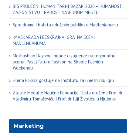
BIS PROLEĆNI HUMANITARNI BAZAR 2026 – HUMANOST,
ZAJEDNIŠTVO I RADOST NA JEDNOM MESTU
Spoj drame i baleta oduševio publiku u Madlenianumu
„MASKARADA i BESKRAJNA IGRA“ NA SCENI
MADLENIJANUMA
MetFashion Day vodi mlade dizajnerke na regionalnu
scenu: Past2Future Fashion na Skopje Fashion
Weekendu
Elena Fokina gostuje na Institutu za umetničku igru
Zlatne Medalje Naučne Fondacije Tesla uručene Prof. dr
Vladimiru Tomaševiću i Prof. dr Iliji Životiću u Njujorku
Marketing