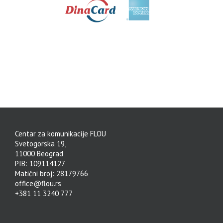
Centar za komunikacije FLOU
Svetogorska 19,
11000 Beograd
PIB: 109114127
Matični broj: 28179766
office@flou.rs
+381 11 3240 777