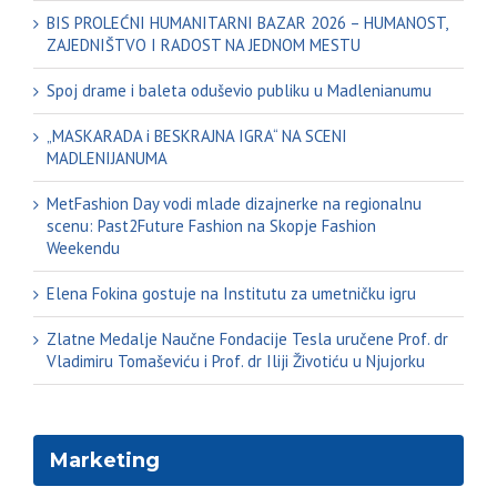
BIS PROLEĆNI HUMANITARNI BAZAR 2026 – HUMANOST,
ZAJEDNIŠTVO I RADOST NA JEDNOM MESTU
Spoj drame i baleta oduševio publiku u Madlenianumu
„MASKARADA i BESKRAJNA IGRA“ NA SCENI
MADLENIJANUMA
MetFashion Day vodi mlade dizajnerke na regionalnu
scenu: Past2Future Fashion na Skopje Fashion
Weekendu
Elena Fokina gostuje na Institutu za umetničku igru
Zlatne Medalje Naučne Fondacije Tesla uručene Prof. dr
Vladimiru Tomaševiću i Prof. dr Iliji Životiću u Njujorku
Marketing