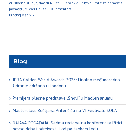
društvene studije
,
doc.dr Milica Slijepčević
,
Društvo Srbije za odnose s
javnošću
,
Mikser House
|
0 Komentara
Pročitaj više »
Blog
IPRA Golden World Awards 2026: Finalno međunarodno
žiriranje održano u Londonu
Premijera plesne predstave „Snovi“ u Madlenianumu
Masterclass Boštjana Antončiča na VI Festivalu SOLA
NAJAVA DOGAĐAJA: Sedma regionalna konferencija Rizici
novog doba i održivost: Hod po tankom ledu