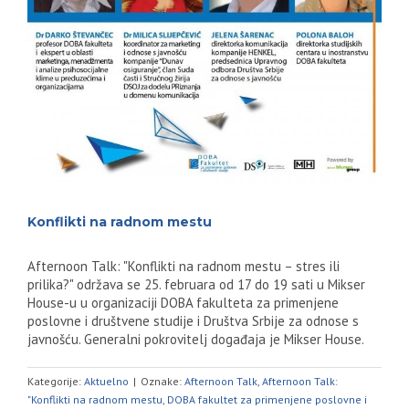
Konflikti na radnom mestu
Afternoon Talk: "Konflikti na radnom mestu – stres ili
prilika?" održava se 25. februara od 17 do 19 sati u Mikser
House-u u organizaciji DOBA fakulteta za primenjene
poslovne i društvene studije i Društva Srbije za odnose s
javnošću. Generalni pokrovitelj događaja je Mikser House.
Kategorije:
Aktuelno
|
Oznake:
Afternoon Talk
,
Afternoon Talk:
"Konflikti na radnom mestu
,
DOBA fakultet za primenjene poslovne i