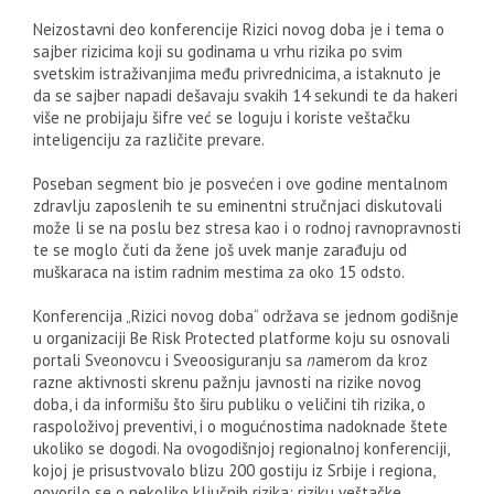
Neizostavni deo konferencije Rizici novog doba je i tema o
sajber rizicima koji su godinama u vrhu rizika po svim
svetskim istraživanjima među privrednicima, a istaknuto je
da se sajber napadi dešavaju svakih 14 sekundi te da hakeri
više ne probijaju šifre već se loguju i koriste veštačku
inteligenciju za različite prevare.
Poseban segment bio je posvećen i ove godine mentalnom
zdravlju zaposlenih te su eminentni stručnjaci diskutovali
može li se na poslu bez stresa kao i o rodnoj ravnopravnosti
te se moglo čuti da žene još uvek manje zarađuju od
muškaraca na istim radnim mestima za oko 15 odsto.
Konferencija „Rizici novog doba“ održava se jednom godišnje
u organizaciji Be Risk Protected platforme koju su osnovali
portali Sveonovcu i Sveoosiguranju sa
n
amerom da kroz
razne aktivnosti skrenu pažnju javnosti na rizike novog
doba, i da informišu što širu publiku o veličini tih rizika, o
raspoloživoj preventivi, i o mogućnostima nadoknade štete
ukoliko se dogodi. Na ovogodišnjoj regionalnoj konferenciji,
kojoj je prisustvovalo blizu 200 gostiju iz Srbije i regiona,
govorilo se o nekoliko ključnih rizika: riziku veštačke