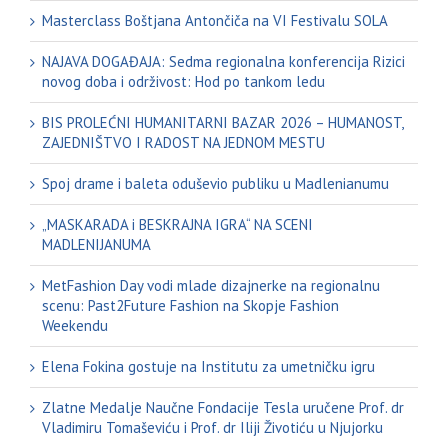
Masterclass Boštjana Antončiča na VI Festivalu SOLA
NAJAVA DOGAĐAJA: Sedma regionalna konferencija Rizici
novog doba i održivost: Hod po tankom ledu
BIS PROLEĆNI HUMANITARNI BAZAR 2026 – HUMANOST,
ZAJEDNIŠTVO I RADOST NA JEDNOM MESTU
Spoj drame i baleta oduševio publiku u Madlenianumu
„MASKARADA i BESKRAJNA IGRA“ NA SCENI
MADLENIJANUMA
MetFashion Day vodi mlade dizajnerke na regionalnu
scenu: Past2Future Fashion na Skopje Fashion
Weekendu
Elena Fokina gostuje na Institutu za umetničku igru
Zlatne Medalje Naučne Fondacije Tesla uručene Prof. dr
Vladimiru Tomaševiću i Prof. dr Iliji Životiću u Njujorku