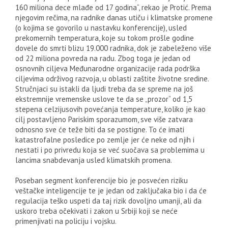
160 miliona dece mlađe od 17 godina“, rekao je Protić. Prema
njegovim rečima, na radnike danas utiču i klimatske promene
(o kojima se govorilo u nastavku konferencije), usled
prekomernih temperatura, koje su tokom prošle godine
dovele do smrti blizu 19.000 radnika, dok je zabeleženo više
od 22 miliona povreda na radu. Zbog toga je jedan od
osnovnih ciljeva Međunarodne organizacije rada podrška
ciljevima održivog razvoja, u oblasti zaštite životne sredine.
Stručnjaci su istakli da ljudi treba da se spreme na još
ekstremnije vremenske uslove te da se „prozor“ od 1,5
stepena celzijusovih povećanja temperature, koliko je kao
cilj postavljeno Pariskim sporazumom, sve više zatvara
odnosno sve će teže biti da se postigne. To će imati
katastrofalne posledice po zemlje jer će neke od njih i
nestati i po privredu koja se već suočava sa problemima u
lancima snabdevanja usled klimatskih promena.
Poseban segment konferencije bio je posvećen riziku
veštačke inteligencije te je jedan od zaključaka bio i da će
regulacija teško uspeti da taj rizik dovoljno umanji, ali da
uskoro treba očekivati i zakon u Srbiji koji se neće
primenjivati na policiju i vojsku.