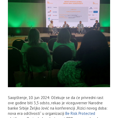
Saopštenje, 10. jun 2024: Očekuje se da će privredni rast
ove godine biti 3,5 odsto, rekao je viceguverner Narodne
banke Srbije Željko Jović na konferenciji „Rizici novog doba:
nova era održivosti“ u organizaciji
Be Risk Protected