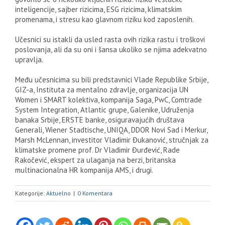
inteligencije, sajber rizicima, ESG rizicima, klimatskim
promenama, i stresu kao glavnom riziku kod zaposlenih.
Učesnici su istakli da usled rasta ovih rizika rastu i troškovi
poslovanja, ali da su oni i šansa ukoliko se njima adekvatno
upravlja.
Među učesnicima su bili predstavnici Vlade Republike Srbije,
GIZ-a, Instituta za mentalno zdravlje, organizacija UN
Women i SMART kolektiva, kompanija Saga, PwC, Comtrade
System Integration, Atlantic grupe, Galenike, Udruženja
banaka Srbije, ERSTE banke, osiguravajućih društava
Generali, Wiener Stadtische, UNIQA, DDOR Novi Sad i Merkur,
Marsh McLennan, investitor Vladimir Đukanović, stručnjak za
klimatske promene prof. Dr Vladimir Đurđević, Rade
Rakočević, ekspert za ulaganja na berzi, britanska
multinacionalna HR kompanija AMS, i drugi.
Kategorije:
Aktuelno
|
0 Komentara