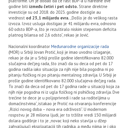
platforme. On je dodao da će rast BDP-a u naredne dve
godine biti
između četiri i pet odsto.
Strane direktne
investicije su od 2018. do 2023. godine dostigle au
vrednost
od 23,1 milijardu evra.
„Došlo je do velikog rasta
izvoza. Izvoz usluga dostigao je 41 milijardu evra, odnosno
60 odsto BDP-a, što je rezultiralo niskim stepenom deficita
platnog bilansa od 2,6 odsto“, rekao je Jović.
Nacionalni koordinator
Međunarodne organizacije rada
(MOR) u Srbiji Jovan Protić, koji je imao uvodno izlaganje,
rekao je da je u Srbiji prošle godine identifikovano 82.000
slučajeva dečjeg rada, što znači da su deca od pet do 17
godina radila iako situacija za njih nije bila pogodna ni po
pitanju fizičkog ni po pitanju mentalnog zdravlja. U Srbiji je
prošle godine identifikovano 82.000 slučajeva dečjeg rada.
To znači da deca od pet do 17 godina rade u situaciji koja za
njih nije pogodna ni iz ugla fizičkog ni psihičkog zdravlja. Dve
trećine te dece je u poljoprivredi i rade sa roditeljima u
domaćinstvima“, istakao je Protić na otvaranju konferencije
„Rizici novog doba – nova era održivosti“. U modernom
rospstvu je 28 miliona ljudi, jer to tržište vredi 150 milijardi
dolara godišnje i to je „novac koji neko stavlja u džep
zahvaljujući eksploataciji tih radnika, a među njima je i oko