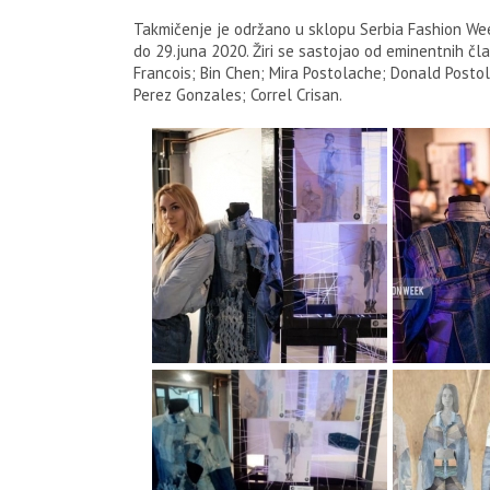
Takmičenje je održano u sklopu Serbia Fashion We
do 29.juna 2020. Žiri se sastojao od eminentnih čl
Francois; Bin Chen; Mira Postolache; Donald Posto
Perez Gonzales; Correl Crisan.