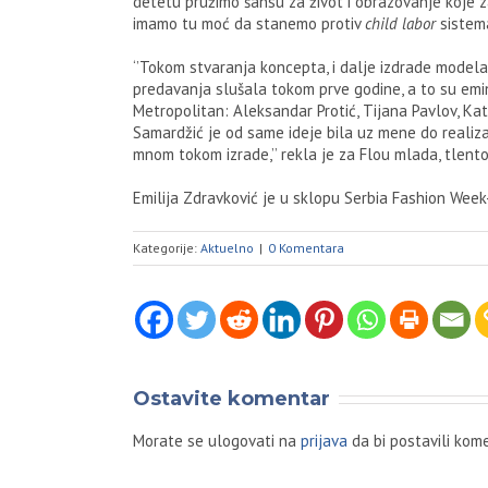
detetu pružimo šansu za život i obrazovanje koje za
imamo tu moć da stanemo protiv
child labor
sistema
‘’Tokom stvaranja koncepta, i dalje izdrade modela
predavanja slušala tokom prve godine, a to su emi
Metropolitan: Aleksandar Protić, Tijana Pavlov, Ka
Samardžić je od same ideje bila uz mene do realiza
mnom tokom izrade,’’ rekla je za Flou mlada, tlent
Emilija Zdravković je u sklopu Serbia Fashion Week
Kategorije:
Aktuelno
|
0 Komentara
Ostavite komentar
Morate se ulogovati na
prijava
da bi postavili kome