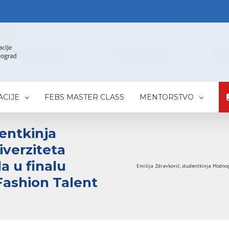
CIJE
FEBS MASTER CLASS
MENTORSTVO
dentkinja
iverziteta
a u finalu
Emilija Zdravković, studentkinja Modnog
Fashion Talent