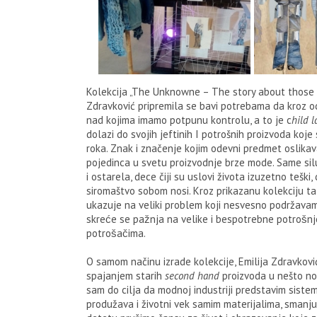
Kolekcija „The Unknowne – The story about those w
Zdravković pripremila se bavi potrebama da kroz
nad kojima imamo potpunu kontrolu, a to je c
hild 
dolazi do svojih jeftinih I potrošnih proizvoda ko
roka. Znak i značenje kojim odevni predmet oslikava
pojedinca u svetu proizvodnje brze mode. Same silue
i ostarela, dece čiji su uslovi života izuzetno teški
siromaštvo sobom nosi. Kroz prikazanu kolekciju t
ukazuje na veliki problem koji nesvesno podržava
skreće se pažnja na velike i bespotrebne potrošnj
potrošačima.
O samom načinu izrade kolekcije, Emilija Zdravković 
spajanjem starih
second hand
proizvoda u nešto no
sam do cilja da modnoj industriji predstavim sistem r
produžava i životni vek samim materijalima, smanju