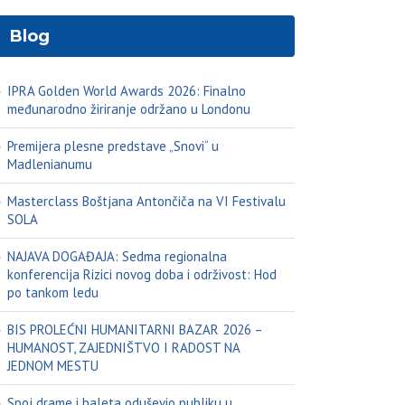
Blog
IPRA Golden World Awards 2026: Finalno
međunarodno žiriranje održano u Londonu
Premijera plesne predstave „Snovi“ u
Madlenianumu
Masterclass Boštjana Antončiča na VI Festivalu
SOLA
NAJAVA DOGAĐAJA: Sedma regionalna
konferencija Rizici novog doba i održivost: Hod
po tankom ledu
BIS PROLEĆNI HUMANITARNI BAZAR 2026 –
HUMANOST, ZAJEDNIŠTVO I RADOST NA
JEDNOM MESTU
Spoj drame i baleta oduševio publiku u