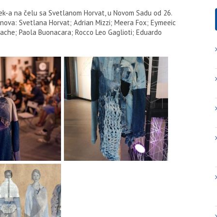
ek-a na čelu sa Svetlanom Horvat, u Novom Sadu od 26.
anova: Svetlana Horvat; Adrian Mizzi; Meera Fox; Eymeeic
lache; Paola Buonacara; Rocco Leo Gaglioti; Eduardo