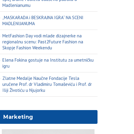
Madlenianumu
„MASKARADA i BESKRAJNA IGRA“ NA SCENI
MADLENIJANUMA
MetFashion Day vodi mlade dizajnerke na
regionalnu scenu: Past2Future Fashion na
Skopje Fashion Weekendu
Elena Fokina gostuje na Institutu za umetničku
igru
Zlatne Medalje Naučne Fondacije Tesla
uručene Prof. dr Vladimiru Tomaševiću i Prof. dr
Iliji Životiću u Njujorku
Marketing