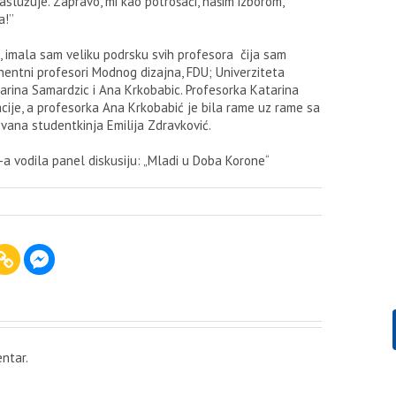
služuje. Zapravo, mi kao potrošači, našim izborom,
!’’
, imala sam veliku podrsku svih profesora čija sam
nentni profesori Modnog dizajna, FDU; Univerziteta
tarina Samardzic i Ana Krkobabic. Profesorka Katarina
cije, a profesorka Ana Krkobabić je bila rame uz rame sa
ovana studentkinja Emilija Zdravković.
-a vodila panel diskusiju: „Mladi u Doba Korone“
ntar.