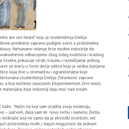
ho are not heard“ koju je studentkinja Emilija
 odevne predmete zapravo podigne svest o problemima
laboury
. Nehumano rešenje brze modne industrije da
je svakodnevno odbacujemo zbog lošeg kvaliteta i kratkog
 čoveka, prikazuje strah, traumu i razmišljanje jednog
te se kreću u formi dečje odeće koja je velika, krpljena
, dece koja žive u siromaštvu i ograničenjima koje
alentovana studentkinja Emilija Zdravković zapravo
mo, a koji možemo zaustaviti. Eksperimentom
Zero waste,
e materijala, koje industriji daju moć nad svojim
kaže: ‘’Način na koji sam izradila svoju kolekciju,
vo – pačvork, dala sam im novu svrhu i namenu. Došla
eciklaže, koji ne samo da je ekološki osvešćen, već
jući proizvodnju novih, i dajući mogućnost da jednom