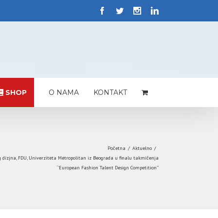
SHOP
O NAMA
KONTAKT
Početna
/
Aktuelno
/
 dizjna, FDU, Univerziteta Metropolitan iz Beograda u finalu takmičenja
‘’European Fashion Talent Design Competition’’