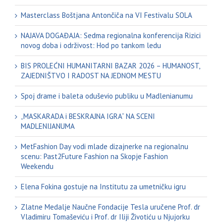
Masterclass Boštjana Antončiča na VI Festivalu SOLA
NAJAVA DOGAĐAJA: Sedma regionalna konferencija Rizici
novog doba i održivost: Hod po tankom ledu
BIS PROLEĆNI HUMANITARNI BAZAR 2026 – HUMANOST,
ZAJEDNIŠTVO I RADOST NA JEDNOM MESTU
Spoj drame i baleta oduševio publiku u Madlenianumu
„MASKARADA i BESKRAJNA IGRA“ NA SCENI
MADLENIJANUMA
MetFashion Day vodi mlade dizajnerke na regionalnu
scenu: Past2Future Fashion na Skopje Fashion
Weekendu
Elena Fokina gostuje na Institutu za umetničku igru
Zlatne Medalje Naučne Fondacije Tesla uručene Prof. dr
Vladimiru Tomaševiću i Prof. dr Iliji Životiću u Njujorku