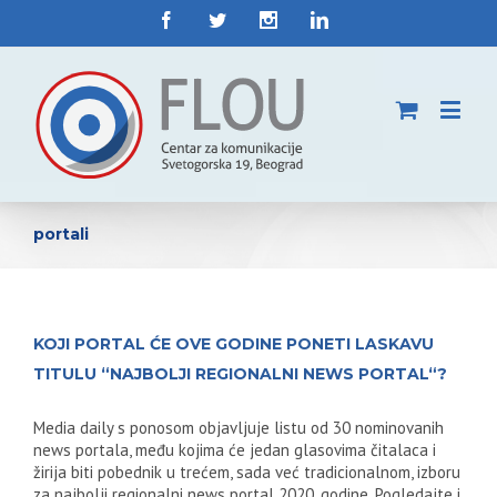
portali
KOJI PORTAL ĆE OVE GODINE PONETI LASKAVU
TITULU “NAJBOLJI REGIONALNI NEWS PORTAL“?
Media daily s ponosom objavljuje listu od 30 nominovanih
news portala, među kojima će jedan glasovima čitalaca i
žirija biti pobednik u trećem, sada već tradicionalnom, izboru
za najbolji regionalni news portal 2020. godine. Pogledajte i