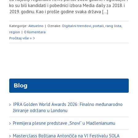
ko su bili kandidati i pobednici izbora Media daily za 2018. i
2019. godinu. Kao i prošle godine svaka država [...]
Kategorije:
Aktuelno
|
Oznake:
Digitalni trendovi
,
portali
,
rang lista
,
region
|
0 Komentara
Pročitaj više »
Blog
IPRA Golden World Awards 2026: Finalno međunarodno
žiriranje održano u Londonu
Premijera plesne predstave „Snovi“ u Madlenianumu
Masterclass Boštjana Antončiča na VI Festivalu SOLA