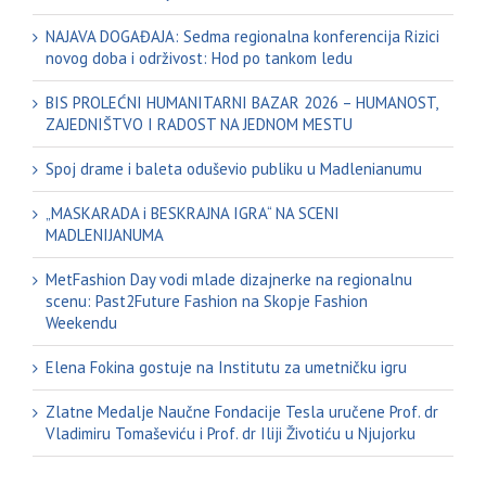
NAJAVA DOGAĐAJA: Sedma regionalna konferencija Rizici
novog doba i održivost: Hod po tankom ledu
BIS PROLEĆNI HUMANITARNI BAZAR 2026 – HUMANOST,
ZAJEDNIŠTVO I RADOST NA JEDNOM MESTU
Spoj drame i baleta oduševio publiku u Madlenianumu
„MASKARADA i BESKRAJNA IGRA“ NA SCENI
MADLENIJANUMA
MetFashion Day vodi mlade dizajnerke na regionalnu
scenu: Past2Future Fashion na Skopje Fashion
Weekendu
Elena Fokina gostuje na Institutu za umetničku igru
Zlatne Medalje Naučne Fondacije Tesla uručene Prof. dr
Vladimiru Tomaševiću i Prof. dr Iliji Životiću u Njujorku