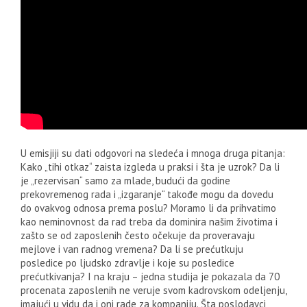
U emisjiji su dati odgovori na sledeća i mnoga druga pitanja:
Kako „tihi otkaz“ zaista izgleda u praksi i šta je uzrok? Da li
je „rezervisan“ samo za mlade, budući da godine
prekovremenog rada i „izgaranje“ takođe mogu da dovedu
do ovakvog odnosa prema poslu? Moramo li da prihvatimo
kao neminovnost da rad treba da dominira našim životima i
zašto se od zaposlenih često očekuje da proveravaju
mejlove i van radnog vremena? Da li se prećutkuju
posledice po ljudsko zdravlje i koje su posledice
prećutkivanja? I na kraju – jedna studija je pokazala da 70
procenata zaposlenih ne veruje svom kadrovskom odeljenju,
imajući u vidu da i oni rade za kompaniju. Šta poslodavci