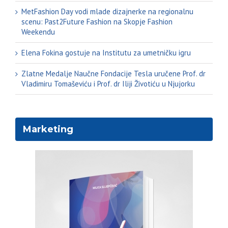
MetFashion Day vodi mlade dizajnerke na regionalnu
scenu: Past2Future Fashion na Skopje Fashion
Weekendu
Elena Fokina gostuje na Institutu za umetničku igru
Zlatne Medalje Naučne Fondacije Tesla uručene Prof. dr
Vladimiru Tomaševiću i Prof. dr Iliji Životiću u Njujorku
Marketing