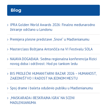
Blog
IPRA Golden World Awards 2026: Finalno međunarodno
žiriranje održano u Londonu
Premijera plesne predstave „Snovi“ u Madlenianumu
Masterclass Boštjana Antončiča na VI Festivalu SOLA
NAJAVA DOGAĐAJA: Sedma regionalna konferencija Rizici
novog doba i održivost: Hod po tankom ledu
BIS PROLEĆNI HUMANITARNI BAZAR 2026 – HUMANOST,
ZAJEDNIŠTVO I RADOST NA JEDNOM MESTU
Spoj drame i baleta oduševio publiku u Madlenianumu
„MASKARADA i BESKRAJNA IGRA“ NA SCENI
MADLENIJANUMA