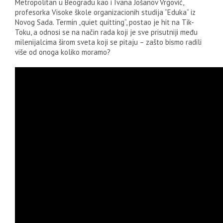
Metropolitan u Beogradu kao i Ivana Jošanov Vrgović,
profesorka Visoke škole organizacionih studija “Eduka“ iz
Novog Sada. Termin „quiet quitting“, postao je hit na Tik-
Toku, a odnosi se na način rada koji je sve prisutniji među
milenijalcima širom sveta koji se pitaju – zašto bismo radili
više od onoga koliko moramo?