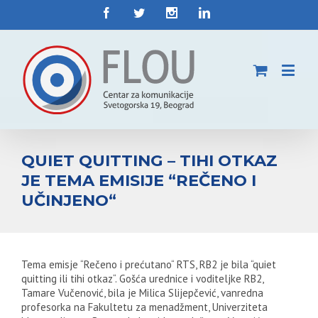
QUIET QUITTING – TIHI OTKAZ
JE TEMA EMISIJE “REČENO I
UČINJENO“
Tema emisje “Rečeno i prećutano“ RTS, RB2 je bila “quiet
quitting ili tihi otkaz“. Gošća urednice i voditeljke RB2,
Tamare Vučenović, bila je Milica Slijepčević, vanredna
profesorka na Fakultetu za menadžment, Univerziteta