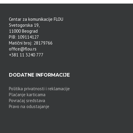
Centar za komunikacije FLOU
Svetogorska 19,
11000 Beograd
PIB: 109114127
Matični broj: 28179766
office@flou.rs
+381 11 3240 777
DODATNE INFORMACIJE
Politika privatnosti i reklamacije
Plaćanje karticama
Povraćaj sredstava
Pravo na odustajanje