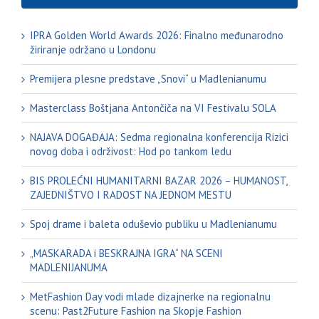
IPRA Golden World Awards 2026: Finalno međunarodno
žiriranje održano u Londonu
Premijera plesne predstave „Snovi“ u Madlenianumu
Masterclass Boštjana Antončiča na VI Festivalu SOLA
NAJAVA DOGAĐAJA: Sedma regionalna konferencija Rizici
novog doba i održivost: Hod po tankom ledu
BIS PROLEĆNI HUMANITARNI BAZAR 2026 – HUMANOST,
ZAJEDNIŠTVO I RADOST NA JEDNOM MESTU
Spoj drame i baleta oduševio publiku u Madlenianumu
„MASKARADA i BESKRAJNA IGRA“ NA SCENI
MADLENIJANUMA
MetFashion Day vodi mlade dizajnerke na regionalnu
scenu: Past2Future Fashion na Skopje Fashion