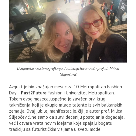
Dizajnerka i kostimografkinja doc. Lidija Jovanović i prof. dr Milica
Slijepčević
Avgust je bio značajan mesec za 10. Metropolitan Fashion
Day –
Past2Future
Fashion i Univerzitet Metropolitan.
Tokom ovog meseca, uspešno je završen prvi krug
takmičenja, koji je okupio mlade talente iz svih balkanskih
zemalja. Ovaj jubilej manifestacije, čiji je autor prof. Milica
Slijepčević, ne samo da slavi deceniju postojanja događaja,
već i otvara vrata novim idejama koje spajaju bogatu
tradiciju sa futurističkim vizijama u svetu mode.