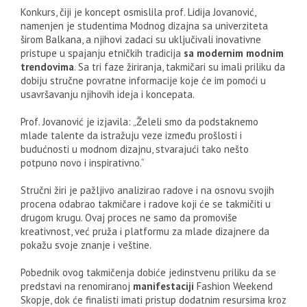
Konkurs, čiji je koncept osmislila prof. Lidija Jovanović,
namenjen je studentima Modnog dizajna sa univerziteta
širom Balkana, a njihovi zadaci su uključivali inovativne
pristupe u spajanju etničkih tradicija
sa modernim modnim
trendovima
. Sa tri faze žiriranja, takmičari su imali priliku da
dobiju stručne povratne informacije koje će im pomoći u
usavršavanju njihovih ideja i koncepata.
Prof. Jovanović je izjavila: „Želeli smo da podstaknemo
mlade talente da istražuju veze između prošlosti i
budućnosti u modnom dizajnu, stvarajući tako nešto
potpuno novo i inspirativno.“
Stručni žiri je pažljivo analizirao radove i na osnovu svojih
procena odabrao takmičare i radove koji će se takmičiti u
drugom krugu. Ovaj proces ne samo da promoviše
kreativnost, već pruža i platformu za mlade dizajnere da
pokažu svoje znanje i veštine.
Pobednik ovog takmičenja dobiće jedinstvenu priliku da se
predstavi na renomiranoj
manifestaciji
Fashion Weekend
Skopje, dok će finalisti imati pristup dodatnim resursima kroz