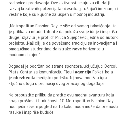
radionice i predavanja. Ove aktivnosti imaju za cilj dalji
razvoj kreativnih potencijala učesnika, pružajući im znanja i
veštine koje su ključne za uspeh u modnoj industriji.
„Metropolitan Fashion Day je više od samog takmičenja; to
je prilika za mlade talente da pokažu svoje ideje i inspirišu
druge,“ izjavila je prof. dr Milica Slijepčević, jedna od autorki
projekta. „Naš cilj je da povežemo tradiciju sa inovacijama i
omogućimo studentima da istraže
nove
horizonte u
modnom dizajnu.“
Događaj je podržan od strane sponzora, uključujući Dorcol
Platz, Centar za komunikaciju Flou i
agenciju
FoNet, koja
je
obezbedila
medijsku podršku. Njihova podrška igra
ključnu ulogu u promociji ovog značajnog događaja.
Ne propustite priliku da pratite ovu modnu avanturu koja
spaja prošlost i budućnost. 10. Metropolitan Fashion Day
nudi jedinstveni pogled na to kako moda može da premosti
razlike i inspiriše buduće.