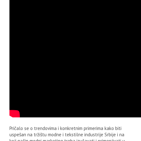
Pričalo se o trendovima i konkretnim primerima kako biti
uspešan na tržištu modne i tekstilne industrije Srbije i na
koji način modni marketing treba izučavati i primenjivati u