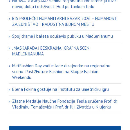
NAJAVA DOGAĐAJA: Sedma regionalna konferencija Rizici
novog doba i održivost: Hod po tankom ledu
BIS PROLEĆNI HUMANITARNI BAZAR 2026 – HUMANOST,
ZAJEDNIŠTVO I RADOST NA JEDNOM MESTU
Spoj drame i baleta oduševio publiku u Madlenianumu
„MASKARADA i BESKRAJNA IGRA“ NA SCENI
MADLENIJANUMA
MetFashion Day vodi mlade dizajnerke na regionalnu
scenu: Past2Future Fashion na Skopje Fashion
Weekendu
Elena Fokina gostuje na Institutu za umetničku igru
Zlatne Medalje Naučne Fondacije Tesla uručene Prof. dr
Vladimiru Tomaševiću i Prof. dr Iliji Životiću u Njujorku