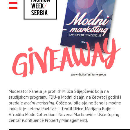
Moderator Panela je prof. dr Milica Slijepčević koja na
studijskom programu FDU-a Modni dizajn, na četvrtoj godini i
predaje
modni marketing
. Gošće su bile sjajne žene iz modne
industrije: Jelena Pavlović – Textil Užice, Marijana Bajić –
Afrodita Mode Collection i Nevena Martinović – Ušće šoping
centar (Confluence Property Management).