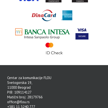
Centar za komunikacije FLOU
Svetogorska 19,
11000 Beograd
PIB: 109114127
Matični broj: 28179766
office@flou.rs
+381 11 3240 777