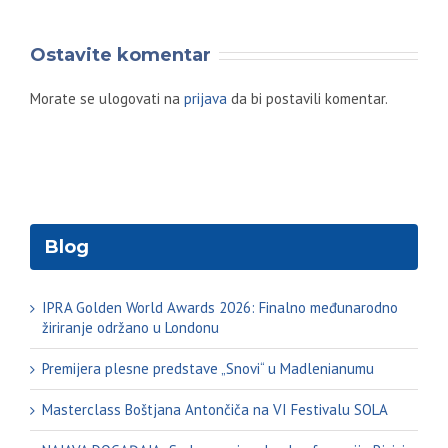
Ostavite komentar
Morate se ulogovati na
prijava
da bi postavili komentar.
Blog
IPRA Golden World Awards 2026: Finalno međunarodno
žiriranje održano u Londonu
Premijera plesne predstave „Snovi“ u Madlenianumu
Masterclass Boštjana Antončiča na VI Festivalu SOLA