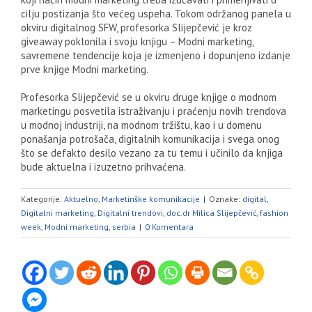
cilju postizanja što većeg uspeha. Tokom održanog panela u
okviru digitalnog SFW, profesorka Slijepčević je kroz
giveaway poklonila i svoju knjigu – Modni marketing,
savremene tendencije koja je izmenjeno i dopunjeno izdanje
prve knjige Modni marketing.
Profesorka Slijepčević se u okviru druge knjige o modnom
marketingu posvetila istraživanju i praćenju novih trendova
u modnoj industriji, na modnom tržištu, kao i u domenu
ponašanja potrošača, digitalnih komunikacija i svega onog
što se defakto desilo vezano za tu temu i učinilo da knjiga
bude aktuelna i izuzetno prihvaćena.
Kategorije:
Aktuelno
,
Marketinške komunikacije
|
Oznake:
digital
,
Digitalni marketing
,
Digitalni trendovi
,
doc.dr Milica Slijepčević
,
fashion
week
,
Modni marketing
,
serbia
|
0 Komentara