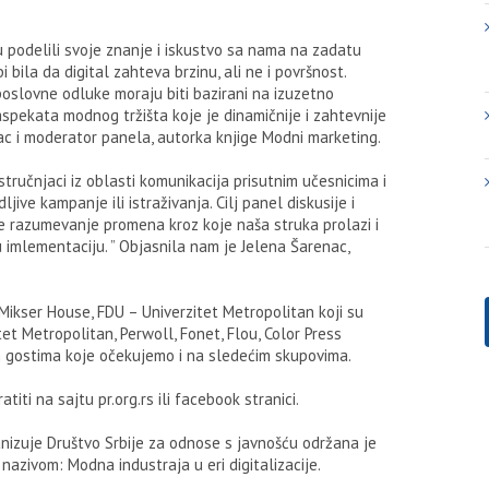
su podelili svoje znanje i iskustvo sa nama na zadatu
 bila da digital zahteva brzinu, ali ne i površnost.
 poslovne odluke moraju biti bazirani na izuzetno
spekata modnog tržišta koje je dinamičnije i zahtevnije
vorac i moderator panela, autorka knjige Modni marketing.
ručnjaci iz oblasti komunikacija prisutnim učesnicima i
ve kampanje ili istraživanja. Cilj panel diskusije i
te razumevanje promena kroz koje naša struka prolazi i
u imlementaciju. ” Objasnila nam je Jelena Šarenac,
Mikser House, FDU – Univerzitet Metropolitan koji su
et Metropolitan, Perwoll, Fonet, Flou, Color Press
m gostima koje očekujemo i na sledećim skupovima.
ti na sajtu pr.org.rs ili facebook stranici.
izuje Društvo Srbije za odnose s javnošću održana je
azivom: Modna industraja u eri digitalizacije.