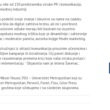
mu više od 150 predstavnika struke PR i komunikacija,
modnoj industriji.
su podelili svoje znanje i iskustvo sa nama na zadatu
 bila da digital zahteva brzinu, ali ne i površnost.
 poslovne odluke moraju biti bazirani na izuzetno
spekata modnog tržišta koje je dinamičnije i zahtevnije
vorac i moderator panela, autorka knjige Modni marketing.
ručnjaci iz oblasti komunikacija prisutnim učesnicima i
ve kampanje ili istraživanja. Cilj panel diskusije i
te razumevanje promena kroz koje naša struka prolazi i
u imlementaciju. ” Objasnila nam je Jelena Šarenac,
Mikser House, FDU – Univerzitet Metropolitan koji su
et Metropolitan, Perwoll, Fonet, Flou, Color Press
m gostima koje očekujemo i na sledećim skupovima.