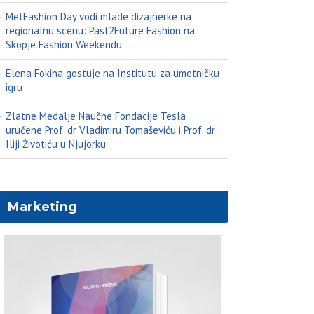
MetFashion Day vodi mlade dizajnerke na
regionalnu scenu: Past2Future Fashion na
Skopje Fashion Weekendu
Elena Fokina gostuje na Institutu za umetničku
igru
Zlatne Medalje Naučne Fondacije Tesla
uručene Prof. dr Vladimiru Tomaševiću i Prof. dr
Iliji Životiću u Njujorku
Marketing