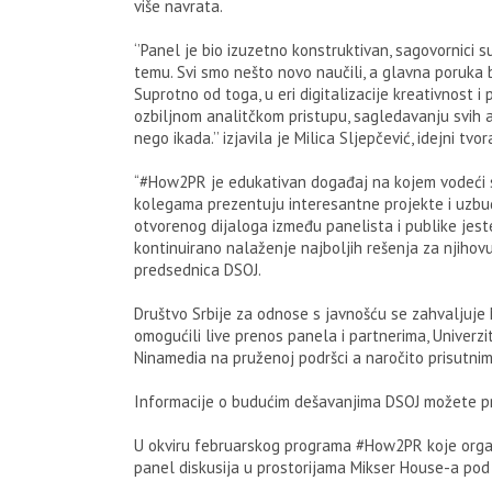
više navrata.
‘’Panel je bio izuzetno konstruktivan, sagovornici 
temu. Svi smo nešto novo naučili, a glavna poruka bi
Suprotno od toga, u eri digitalizacije kreativnost i
ozbiljnom analitčkom pristupu, sagledavanju svih a
nego ikada.’’ izjavila je Milica Sljepčević, idejni t
“#How2PR je edukativan događaj na kojem vodeći st
kolegama prezentuju interesantne projekte i uzbudlji
otvorenog dijaloga između panelista i publike jes
kontinuirano nalaženje najboljih rešenja za njihov
predsednica DSOJ.
Društvo Srbije za odnose s javnošću se zahvaljuje 
omogućili live prenos panela i partnerima, Univerzit
Ninamedia na pruženoj podršci a naročito prisutni
Informacije o budućim dešavanjima DSOJ možete prati
U okviru februarskog programa #How2PR koje organ
panel diskusija u prostorijama Mikser House-a pod n