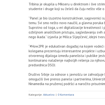
Tribina je okupila u Mikseru u direktnom i live stri
studente i druge koji su želeli da čuju nešto više o 
‘’Panel je bio izuzetno konstruktivan, sagovornici 
temu. Svi smo nešto novo naučili, a glavna poruka bi
Suprotno od toga, u eri digitalizacije kreativnost i
ozbiljnom analitčkom pristupu, sagledavanju svih a
nego ikada.’’ izjavila je Milica Sljepčević, idejni t
“#How2PR je edukativan događaj na kojem vodeći st
kolegama prezentuju interesantne projekte i uzbudlji
otvorenog dijaloga između panelista i publike jes
kontinuirano nalaženje najboljih rešenja za njihov
predsednica DSOJ.
Društvo Srbije za odnose s javnošću se zahvaljuje 
omogućili live prenos panela i partnerima, Univerzit
Ninamedia na pruženoj podršci a naročito prisutni
Kategorije:
Aktuelno
|
0 Komentara