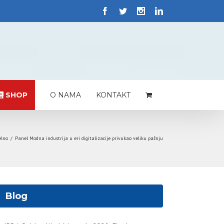
SHOP
O NAMA
KONTAKT
elno
/
Panel Modna industrija u eri digitalizacije privukao veliku pažnju
Blog