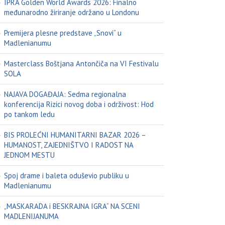
IPRA Golden World Awards 2026: Finalno
međunarodno žiriranje održano u Londonu
Premijera plesne predstave „Snovi“ u
Madlenianumu
Masterclass Boštjana Antončiča na VI Festivalu
SOLA
NAJAVA DOGAĐAJA: Sedma regionalna
konferencija Rizici novog doba i održivost: Hod
po tankom ledu
BIS PROLEĆNI HUMANITARNI BAZAR 2026 –
HUMANOST, ZAJEDNIŠTVO I RADOST NA
JEDNOM MESTU
Spoj drame i baleta oduševio publiku u
Madlenianumu
„MASKARADA i BESKRAJNA IGRA“ NA SCENI
MADLENIJANUMA