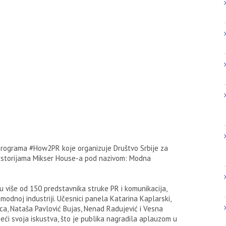
 programa #How2PR koje organizuje Društvo Srbije za
rostorijama Mikser House-a pod nazivom: Modna
mu više od 150 predstavnika struke PR i komunikacija,
 modnoj industriji. Učesnici panela Katarina Kaplarski,
ica, Nataša Pavlović Bujas, Nenad Radujević i Vesna
seći svoja iskustva, što je publika nagradila aplauzom u