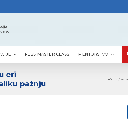
CIJE
FEBS MASTER CLASS
MENTORSTVO
u eri
Početna
/
Aktu
veliku pažnju