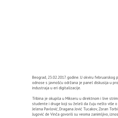
Beograd, 23.02.2017. godine. U okviru februarskog
odnose s javnošću održana je panel diskusija u p
industraja u eri digitalizacije.
Tribina je okupila u Mikseru u direktnom i live stri
studente i druge koji su želeli da čuju nešto više o
Jelena Pavlović, Dragana Jović Tucakov, Zoran Torb
Jugović de Vinča govorili su veoma zanimljivo, izno