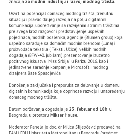
značaja
za modnu industriju i razvoj modnog tržišta.
Osvrt na potencijal domaćeg modnog tržišta, trenutnu
situaciju i pravac daljeg razvoja na polju digitalnih
komunikacija, upoređivanje sa razvijenim stranim tržištima
pre svega kroz razgovor i predstavljenje uspešnih
pojedinaca, modnih poslenika, agencije (Blumen group) koja
uspešno sarađuje sa domaćim modnim brendom (Luna) i
proizvođača tekstila ( Tekstil Užice), velikih modnih
događaja (BFW-40. jubilarni), prezentovanje izuzetno
pozitivnog iskustva ’’Miss Srbija’’ u Parizu 2016. kao i
jedinstvene saradnje kompanije Microsoft i modnog
dizajnera Bate Spasojevića.
Donošenje zaključaka i preporuka za delovanje u domenu
digitalnih komunikacija koje doprinose razvoju i unapređenju
domaćeg modnog tržišta..
Datum održavanja događaja je
23. februar od 18h
, u
Beogradu, u prostoru
Mikser House
.
Moderator Panela je doc. dr Milica Slijepčević predavač na
FAM i FDU Univrziteta Metropolitan u Beogradu (predmet