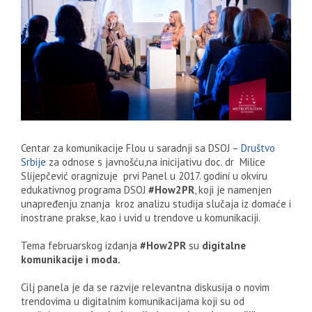
Centar za komunikacije Flou u saradnji sa DSOJ –
Društvo
Srbije
za odnose s javnošću,na inicijativu doc. dr Milice
Slijepčević oragnizuje prvi Panel u 2017. godini u okviru
edukativnog programa DSOJ
#How2PR
, koji je namenjen
unapređenju znanja kroz analizu studija slučaja iz domaće i
inostrane prakse, kao i uvid u trendove u komunikaciji.
Tema februarskog izdanja
#How2PR
su
digitalne
komunikacije i moda.
Cilj panela je da se razvije relevantna diskusija o novim
trendovima u digitalnim komunikacijama koji su od