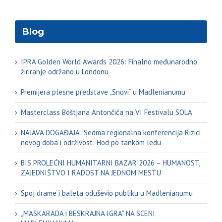
Blog
IPRA Golden World Awards 2026: Finalno međunarodno
žiriranje održano u Londonu
Premijera plesne predstave „Snovi“ u Madlenianumu
Masterclass Boštjana Antončiča na VI Festivalu SOLA
NAJAVA DOGAĐAJA: Sedma regionalna konferencija Rizici
novog doba i održivost: Hod po tankom ledu
BIS PROLEĆNI HUMANITARNI BAZAR 2026 – HUMANOST,
ZAJEDNIŠTVO I RADOST NA JEDNOM MESTU
Spoj drame i baleta oduševio publiku u Madlenianumu
„MASKARADA i BESKRAJNA IGRA“ NA SCENI