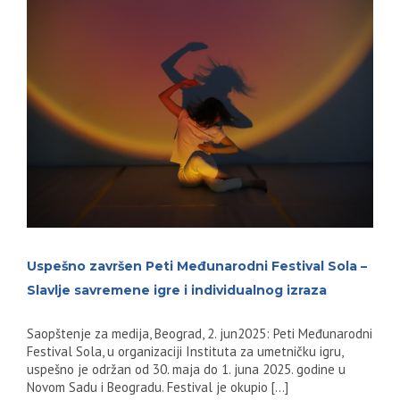
Uspešno završen Peti Međunarodni Festival Sola –
Slavlje savremene igre i individualnog izraza
Saopštenje za medija, Beograd, 2. jun2025: Peti Međunarodni
Festival Sola, u organizaciji Instituta za umetničku igru,
uspešno je održan od 30. maja do 1. juna 2025. godine u
Novom Sadu i Beogradu. Festival je okupio [...]