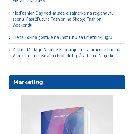
MADLENIJANUMA
MetFashion Day vodi mlade dizajnerke na regionalnu
scenu: Past2Future Fashion na Skopje Fashion
Weekendu
Elena Fokina gostuje na Institutu za umetničku igru
Zlatne Medalje Naučne Fondacije Tesla uručene Prof. dr
Vladimiru Tomaševiću i Prof. dr Iliji Životiću u Njujorku
Marketing