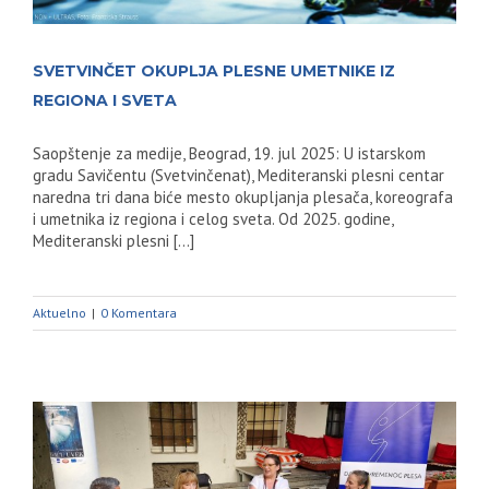
SVETVINČET OKUPLJA PLESNE UMETNIKE IZ
REGIONA I SVETA
Saopštenje za medije, Beograd, 19. jul 2025: U istarskom
gradu Savičentu (Svetvinčenat), Mediteranski plesni centar
naredna tri dana biće mesto okupljanja plesača, koreografa
i umetnika iz regiona i celog sveta. Od 2025. godine,
Mediteranski plesni [...]
Aktuelno
|
0 Komentara