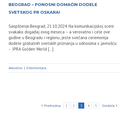
BEOGRAD – PONOSNI DOMAĆIN DODELE
SVETSKOG PR OSKARA!
Saopštenje.Beograd, 21.10.2024. Na komunikacijskoj sceni
svakako događaj ovog meseca – a verovatno i cele ove
godine u Beogradu i regionu, jeste svečana ceremonija
dodele globalnih svetskih priznanja u odnosima s javnošću
- IPRA Golden World [...]
Aktuelno
|
0 Komentara
Prethodna
1
2
3
4
5
Sledeća