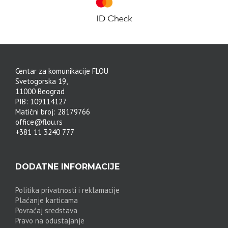
Centar za komunikacije FLOU
Svetogorska 19,
11000 Beograd
PIB: 109114127
Matični broj: 28179766
office@flou.rs
+381 11 3240 777
DODATNE INFORMACIJE
Politika privatnosti i reklamacije
Plaćanje karticama
Povraćaj sredstava
Pravo na odustajanje