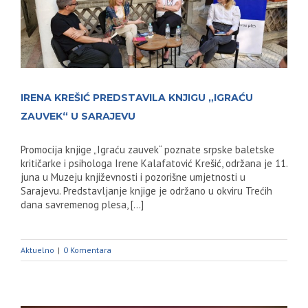
IRENA KREŠIĆ PREDSTAVILA KNJIGU „IGRAĆU
ZAUVEK“ U SARAJEVU
Promocija knjige „Igraću zauvek“ poznate srpske baletske
kritičarke i psihologa Irene Kalafatović Krešić, održana je 11.
juna u Muzeju književnosti i pozorišne umjetnosti u
Sarajevu. Predstavljanje knjige je održano u okviru Trećih
dana savremenog plesa, [...]
Aktuelno
|
0 Komentara