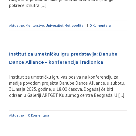
pokreće iznutra [...]
Aktuelno
,
Mentorstvo
,
Univerzitet Metropolitan
|
0 Komentara
Institut za umetničku igru predstavlja: Danube
Dance Alliance – konferencija i radionica
Institut za umetničku igru vas poziva na konferenciju za
medije povodom projekta Danube Dance Alliance, u subotu,
31. maja 2025. godine, u 18.00 časova. Događaj će biti
održan u Galeriji ARTGET Kulturnog centra Beograda. U [...]
Aktuelno
|
0 Komentara