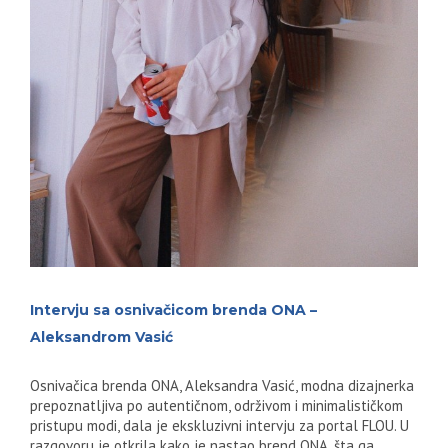
Intervju sa osnivačicom brenda ONA –
Aleksandrom Vasić
Osnivačica brenda ONA, Aleksandra Vasić, modna dizajnerka
prepoznatljiva po autentičnom, održivom i minimalističkom
pristupu modi, dala je ekskluzivni intervju za portal FLOU. U
razgovoru je otkrila kako je nastao brend ONA, šta ga