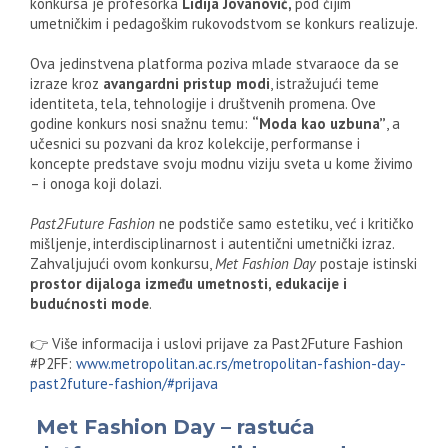
konkursa je profesorka
Lidija Jovanović,
pod čijim
umetničkim i pedagoškim rukovodstvom se konkurs realizuje.
Ova jedinstvena platforma poziva mlade stvaraoce da se
izraze kroz
avangardni pristup modi
, istražujući teme
identiteta, tela, tehnologije i društvenih promena. Ove
godine konkurs nosi snažnu temu:
“Moda kao uzbuna”
, a
učesnici su pozvani da kroz kolekcije, performanse i
koncepte predstave svoju modnu viziju sveta u kome živimo
– i onoga koji dolazi.
Past2Future Fashion
ne podstiče samo estetiku, već i kritičko
mišljenje, interdisciplinarnost i autentični umetnički izraz.
Zahvaljujući ovom konkursu,
Met Fashion Day
postaje istinski
prostor dijaloga između umetnosti, edukacije i
budućnosti mode
.
👉 Više informacija i uslovi prijave za Past2Future Fashion
#P2FF:
www.metropolitan.ac.rs/metropolitan-fashion-day-
past2future-fashion/#prijava
Met Fashion Day – rastuća