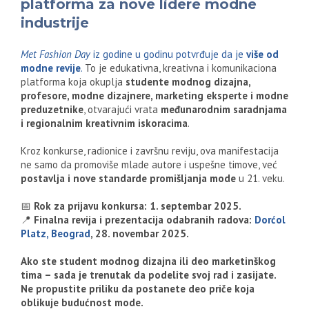
platforma za nove lidere modne
industrije
Met Fashion Day
iz godine u godinu potvrđuje da je
više od
modne revije
.
To je edukativna, kreativna i komunikaciona
platforma koja okuplja
studente modnog dizajna,
profesore, modne dizajnere, marketing eksperte i modne
preduzetnike
, otvarajući vrata
međunarodnim saradnjama
i regionalnim kreativnim iskoracima
.
Kroz konkurse, radionice i završnu reviju, ova manifestacija
ne samo da promoviše mlade autore i uspešne timove, već
postavlja i nove standarde promišljanja mode
u 21. veku.
📅
Rok za prijavu konkursa: 1. septembar 2025.
📍
Finalna revija i prezentacija odabranih radova:
Dorćol
Platz, Beograd
, 28. novembar 2025.
Ako ste student modnog dizajna ili deo marketinškog
tima – sada je trenutak da podelite svoj rad i zasijate.
Ne propustite priliku da postanete deo priče koja
oblikuje budućnost mode.