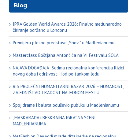
Blog
IPRA Golden World Awards 2026: Finalno međunarodno
žiriranje održano u Londonu
Premijera plesne predstave „Snovi“ u Madlenianumu
Masterclass Boštjana Antončiča na VI Festivalu SOLA
NAJAVA DOGAĐAJA: Sedma regionalna konferencija Rizici
novog doba i održivost: Hod po tankom ledu
BIS PROLEĆNI HUMANITARNI BAZAR 2026 – HUMANOST,
ZAJEDNIŠTVO I RADOST NA JEDNOM MESTU
Spoj drame i baleta oduševio publiku u Madlenianumu
„MASKARADA i BESKRAJNA IGRA“ NA SCENI
MADLENIJANUMA
MetFashion Day vodi mlade dizajnerke na regionalnu