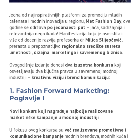
Jedna od najinspirativnijih platformi za promociju mladih
talenata i modnih inovacija u regionu,
Met Fashion Day
, ove
godine se održava
po jedanaesti put
– jača, sadržajnija i
relevantnija nego ikada! Manifestacija koju je osmislila i
više od decenije razvija profesorka dr
Milica Slijepčević
,
prerasta u prepoznatljivo
regionalno središte susreta
umetnosti, dizajna, marketinga i savremenog biznisa
.
Ovogodišnje izdanje donosi
dva izuzetna konkursa
koji
osvetljavaju dva ključna pravca u savremenoj modnoj
industriji –
kreativnu viziju
i
brend komunikaciju
:
1. Fashion Forward Marketing:
Poglavlje I
Novi konkurs koji nagrađuje najbolje realizovane
marketinške kampanje u modnoj industriji
U fokusu ovog konkursa su
već realizovane promotivne i
komunikacione kampanje
modnih brendova, modnih kuća i