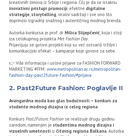
kreativnih timova iz Srbije i regiona. Cilj je da se istaknu
inovativni pristupi promociji
, efektne
digitalne
strategije
,
storytelling
, viralni sadržaji i sve ono što
doprinosi izgradnji snažnog i autentičnog modnog brenda.
Autorka konkursa je prof. dr
Milica Slijepčević
, koja i stoji
iza celokupnog projekta
Met Fashion Day
.
Prijavljuju se gotovi projekti koji su već ostvarili tržišni i
komunikacijski efekat – kampanje koje govore za sebe.
👉 Više informacija i uslovi prijave za FASHION FORWARD
MARKETING #FFM:
www.metropolitan.ac.rs/metropolitan-
fashion-day-past2future-fashion/#prijava
2. Past2Future Fashion: Poglavlje II
Avangardna moda kao glas budućnosti – konkurs za
studente modnog dizajna iz celog regiona
Konkurs
Past2Future Fashion
se realizuje drugu godinu
zaredom, namenjen je
studentima modnog dizajna i
vizuelnih umetnosti
iz
čitavog regiona Balkana
. Autorka