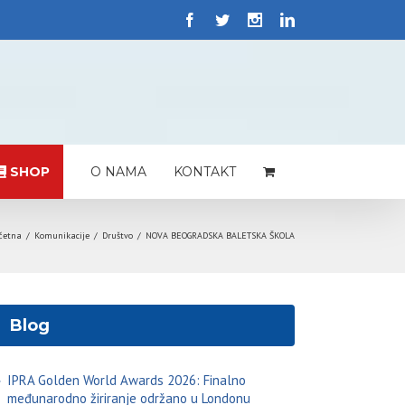
SHOP
O NAMA
KONTAKT
četna
/
Komunikacije
/
Društvo
/
NOVA BEOGRADSKA BALETSKA ŠKOLA
Blog
IPRA Golden World Awards 2026: Finalno
međunarodno žiriranje održano u Londonu