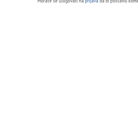
Morate se ulogovati na
prijava
da bi postavili kome