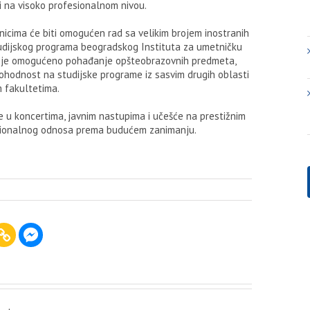
 na visoko profesionalnom nivou.
cima će biti omogućen rad sa velikim brojem inostranih
tudijskog programa beogradskog Instituta za umetničku
ma je omogućeno pohađanje opšteobrazovnih predmeta,
ohodnost na studijske programe iz sasvim drugih oblasti
m fakultetima.
 u koncertima, javnim nastupima i učešće na prestižnim
fesionalnog odnosa prema budućem zanimanju.