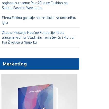
regionalnu scenu: Past2Future Fashion na
Skopje Fashion Weekendu
Elena Fokina gostuje na Institutu za umetničku
igru
Zlatne Medalje Naučne Fondacije Tesla
uručene Prof. dr Vladimiru Tomaševiću i Prof. dr
Iliji Životiću u Njujorku
Marketing