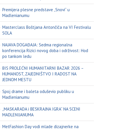
Premijera plesne predstave „Snovi“ u
Madlenianumu
Masterclass Boštjana Antončiča na VI Festivalu
SOLA
NAJAVA DOGAĐAJA: Sedma regionalna
konferencija Rizici novog doba i održivost: Hod
po tankom ledu
BIS PROLEĆNI HUMANITARNI BAZAR 2026 –
HUMANOST, ZAJEDNIŠTVO I RADOST NA
JEDNOM MESTU
Spoj drame i baleta oduševio publiku u
Madlenianumu
„MASKARADA i BESKRAJNA IGRA“ NA SCENI
MADLENIJANUMA
MetFashion Day vodi mlade dizajnerke na