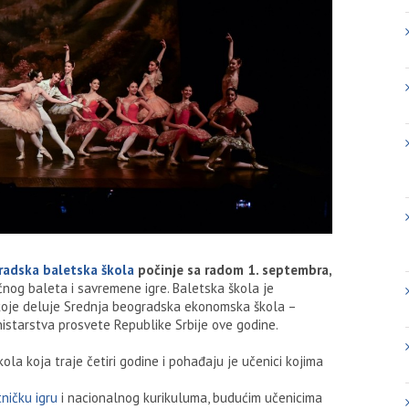
radska baletska škola
počinje sa radom 1. septembra,
ičnog baleta i savremene igre. Baletska škola je
u koje deluje Srednja beogradska ekonomska škola –
inistarstva prosvete Republike Srbije ove godine.
la koja traje četiri godine i pohađaju je učenici kojima
ničku igru
i nacionalnog kurikuluma, budućim učenicima