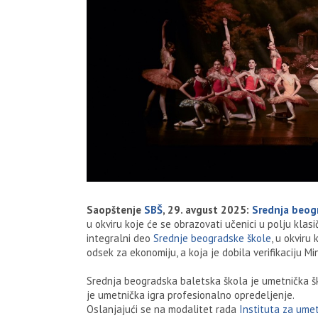
Saopštenje
SBŠ
, 29. avgust 2025:
Srednja beog
u okviru koje će se obrazovati učenici u polju klas
integralni deo
Srednje beogradske škole
, u okvir
odsek za ekonomiju, a koja je dobila verifikaciju M
Srednja beogradska baletska škola je umetnička ško
je umetnička igra profesionalno opredeljenje.
Oslanjajući se na modalitet rada
Instituta za umet