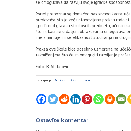
se omogućava da razviju svoje igračke sposobnosti
Pored prepoznatog domaćeg nastavnog kadra, učeni
predavača, što je već ustanovljena praksa rada s
igru. Pored glavnih strukovnih predmeta, učenici
što im kasnije u daljem obrazovanju omogućava pr
i ne smanjuje im se efikasnost studiranja na drugi
Praksa ove škole biće posebno usmerena na učešće
takmičenjima, što će im omogućiti razvijanje pro
Foto: B. Abdulovic
Kategorije:
Društvo
|
0 Komentara
Ostavite komentar