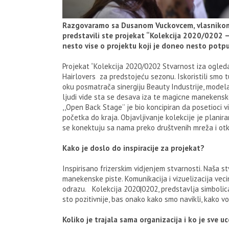
Razgovaramo sa Dusanom Vuckovcem, vlasnikom 
predstavili ste projekat “Kolekcija 2020/0202 
nesto vise o projektu koji je doneo nesto pot
Projekat “Kolekcija 2020/0202 Stvarnost iza ogledal
Hairlovers za predstojeću sezonu. Iskoristili smo tu 
oku posmatrača sinergiju Beauty Industrije, modela,
ljudi vide sta se desava iza te magicne manekensk
,,Open Back Stage’’ je bio koncipiran da posetioci 
početka do kraja. Objavljivanje kolekcije je plani
se konektuju sa nama preko društvenih mreža i otk
Kako je doslo do inspiracije za projekat?
Inspirisano frizerskim vidjenjem stvarnosti. Naša 
manekenske piste. Komunikacija i vizuelizacija v
odrazu. Kolekcija 2020|0202, predstavlja simbolic
sto pozitivnije, bas onako kako smo navikli, kako v
Koliko je trajala sama organizacija i ko je sve 