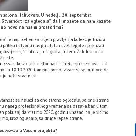
salona Hairlovers. U nedelju 20. septembra
– Stvarnost iza ogledala”, da li mozete da nam kazete
puno novo na nasim prostorima?
a“ je napravljen sa ciljem pravljenja kolekcije frizura
priliku i otvorili naš paralelan svet lepote i prikazali
 dizajnera, šminkera, fotografa, frizera. Želeli smo da
e piste.
vide svaki korak u transformaciji i kreiranju trendova od
rano za 10.10.2020 tom prilikom pozivam Vase pratioce da
riju našu stvarnost.
stvarnost se nalazi sa one strane ogledala, sa one strane
ecinu naseg profesionalnog vremena se desava bas u tom
an pokusaj da vratimo 2020. godinu unazad, da je vidimo
olimo, kroz ogledalo, sa druge lepse strane.
ucestvovao u Vasem projektu?