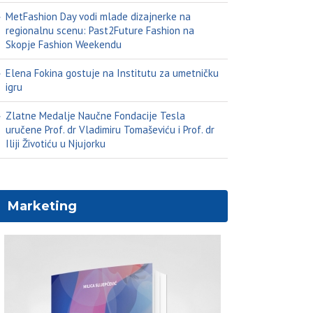
MetFashion Day vodi mlade dizajnerke na
regionalnu scenu: Past2Future Fashion na
Skopje Fashion Weekendu
Elena Fokina gostuje na Institutu za umetničku
igru
Zlatne Medalje Naučne Fondacije Tesla
uručene Prof. dr Vladimiru Tomaševiću i Prof. dr
Iliji Životiću u Njujorku
Marketing