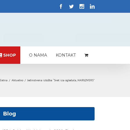
SHOP
O NAMA
KONTAKT
četna
/
Aktuelno
/
Jedinstvena izložba “Svet iza ogledala, HAIRLOVERS”
Blog