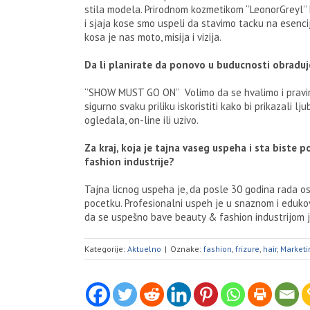
stila modela. Prirodnom kozmetikom ‘’LeonorGreyl’’
i sjaja kose smo uspeli da stavimo tacku na esen
kosa je nas moto, misija i vizija.
Da li planirate da ponovo u buducnosti obradu
‘’SHOW MUST GO ON’’ Volimo da se hvalimo i prav
sigurno svaku priliku iskoristiti kako bi prikazali lj
ogledala, on-line ili uzivo.
Za kraj, koja je tajna vaseg uspeha i sta biste 
fashion industrije?
Tajna licnog uspeha je, da posle 30 godina rada
pocetku. Profesionalni uspeh je u snaznom i eduko
da se uspešno bave beauty & fashion industrijom je 
Kategorije:
Aktuelno
|
Oznake:
fashion
,
frizure
,
hair
,
Marketi