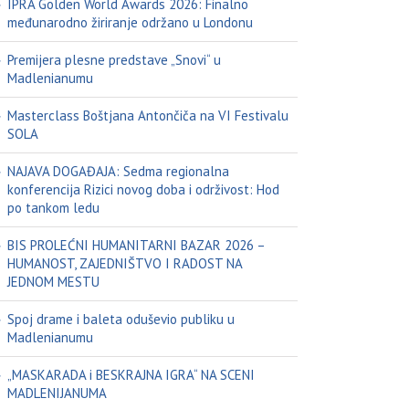
IPRA Golden World Awards 2026: Finalno
međunarodno žiriranje održano u Londonu
Premijera plesne predstave „Snovi“ u
Madlenianumu
Masterclass Boštjana Antončiča na VI Festivalu
SOLA
NAJAVA DOGAĐAJA: Sedma regionalna
konferencija Rizici novog doba i održivost: Hod
po tankom ledu
BIS PROLEĆNI HUMANITARNI BAZAR 2026 –
HUMANOST, ZAJEDNIŠTVO I RADOST NA
JEDNOM MESTU
Spoj drame i baleta oduševio publiku u
Madlenianumu
„MASKARADA i BESKRAJNA IGRA“ NA SCENI
MADLENIJANUMA