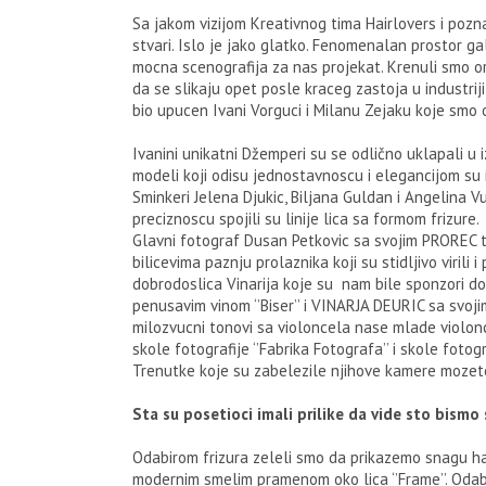
Sa jakom vizijom Kreativnog tima Hairlovers i po
stvari. Islo je jako glatko. Fenomenalan prostor ga
mocna scenografija za nas projekat. Krenuli smo or
da se slikaju opet posle kraceg zastoja u industrij
bio upucen Ivani Vorguci i Milanu Zejaku koje smo 
Ivanini unikatni Džemperi su se odlično uklapali u i
modeli koji odisu jednostavnoscu i elegancijom su i
Sminkeri Jelena Djukic, Biljana Guldan i Angelina Vu
preciznoscu spojili su linije lica sa formom frizure.
Glavni fotograf Dusan Petkovic sa svojim PROREC ti
bilicevima paznju prolaznika koji su stidljivo virili i
dobrodoslica Vinarija koje su nam bile sponzori d
penusavim vinom ‘’Biser’’ i VINARJA DEURIC sa svoji
milozvucni tonovi sa violoncela nase mlade violonce
skole fotografije ‘’Fabrika Fotografa’’ i skole foto
Trenutke koje su zabelezile njihove kamere mozete 
Sta su posetioci imali prilike da vide sto bis
Odabirom frizura zeleli smo da prikazemo snagu h
modernim smelim pramenom oko lica ‘’Frame’’. Odabir