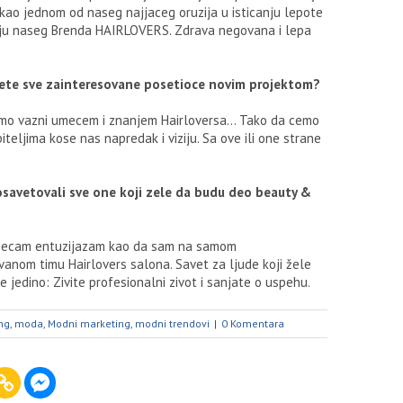
 kao jednom od naseg najjaceg oruzija u isticanju lepote
ciju naseg Brenda HAIRLOVERS. Zdrava negovana i lepa
jete sve zainteresovane posetioce novim projektom?
imo vazni umecem i znanjem Hairloversa… Tako da cemo
ubiteljima kose nas napredak i viziju. Sa ove ili one strane
posavetovali sve one koji zele da budu deo beauty &
 osecam entuzijazam kao da sam na samom
vanom timu Hairlovers salona. Savet za ljude koji žele
jedino: Zivite profesionalni zivot i sanjate o uspehu.
ng
,
moda
,
Modni marketing
,
modni trendovi
|
0 Komentara