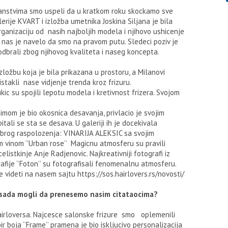
znanstvima smo uspeli da u kratkom roku skockamo sve
lerije KVART i izložba umetnika Joskina Siljana je bila
ganizaciju od nasih najboljih modela i njihovo ushicenje
i nas je navelo da smo na pravom putu. Sledeci poziv je
odbrali zbog njihovog kvaliteta i naseg koncepta.
zložbu koja je bila prikazana u prostoru, a Milanovi
stakli nase vidjenje trenda kroz frizuru.
kic su spojili lepotu modela i kretivnost frizera. Svojom
mom je bio okosnica desavanja, privlacio je svojim
 pitali se sta se desava. U galeriji ih je docekivala
obrog raspolozenja: VINARIJA ALEKSIC sa svojim
m vinom ‘’Urban rose’’ Magicnu atmosferu su pravili
listkinje Anje Radjenovic. Najkreativniji fotografi iz
grafije ‘’Foton’’ su fotografisali fenomenalnu atmosferu.
videti na nasem sajtu https://sos.hairlovers.rs/novosti/
mo sada mogli da prenesemo nasim citataocima?
airloversa. Najcesce salonske frizure smo oplemenili
 boja ‘’Frame’’ pramena je bio iskljucivo personalizacija