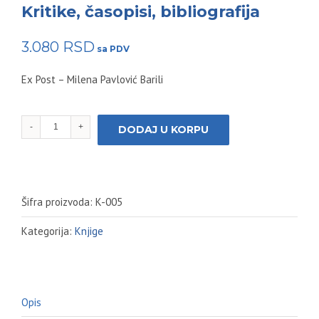
Kritike, časopisi, bibliografija
3.080
RSD
Ex Post – Milena Pavlović Barili
Ex
DODAJ U KORPU
post:
Milena
Pavlović
Barili:
Kritike,
Šifra proizvoda:
K-005
časopisi,
bibliografija
Kategorija:
Knjige
količina
Opis