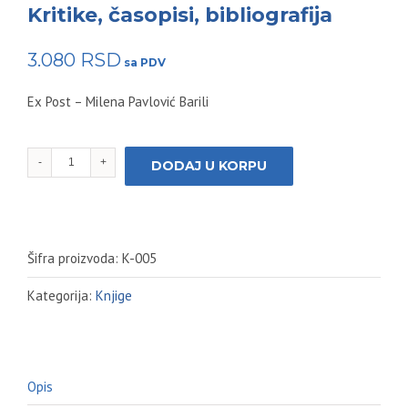
Kritike, časopisi, bibliografija
3.080
RSD
Ex Post – Milena Pavlović Barili
Ex
DODAJ U KORPU
post:
Milena
Pavlović
Barili:
Kritike,
Šifra proizvoda:
K-005
časopisi,
bibliografija
Kategorija:
Knjige
količina
Opis