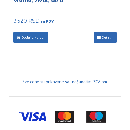
Vreme, život, delo
3.520
RSD
Dodaj u korpu
Detalji