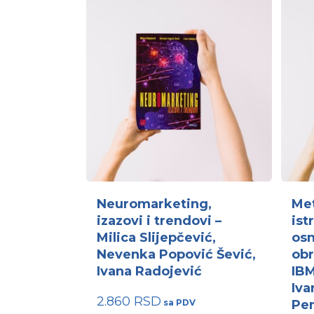
Neuromarketing,
Met
izazovi i trendovi –
ist
Milica Slijepčević,
osn
Nevenka Popović Šević,
ob
Ivana Radojević
IBM
Iva
2.860
RSD
Pen