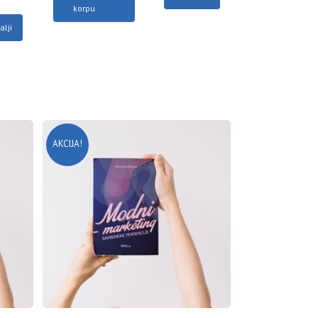
korpu
alji
AKCIJA!