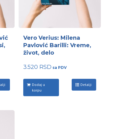
vić
Vero Verius: Milena
i,
Pavlović Barilli: Vreme,
život, delo
3.520
RSD
alji
Dodaj u
Detalji
korpu