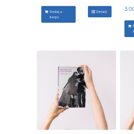
3.
Dodaj u
Detalji
korpu