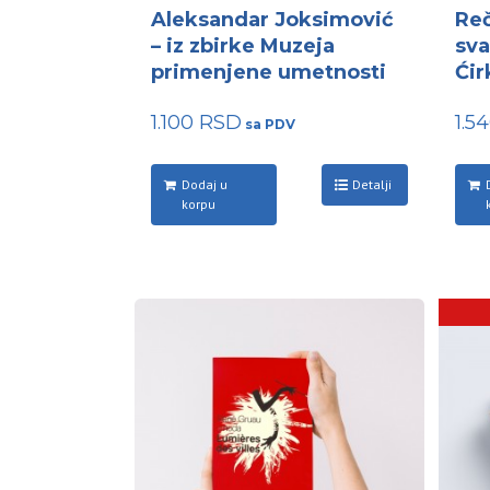
Aleksandar Joksimović
Reč
– iz zbirke Muzeja
sva
primenjene umetnosti
Ćir
1.100
RSD
1.5
Dodaj u
Detalji
korpu