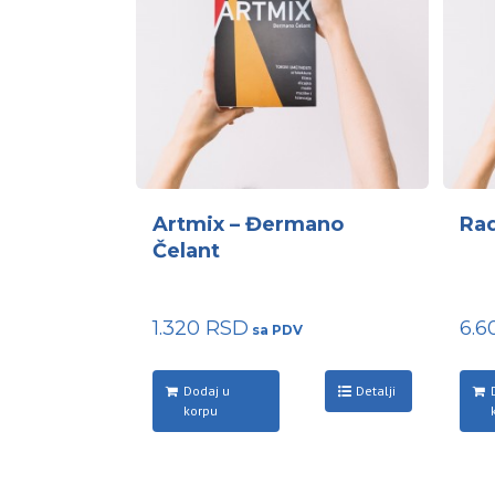
Artmix – Đermano
Rad
Čelant
1.320
RSD
6.
Dodaj u
Detalji
korpu