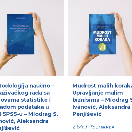
odologija naučno –
Mudrost malih korak
raživačkog rada sa
Upravljanje malim
ovama statistike i
biznisima – Miodrag 
radom podataka u
Ivanović, Aleksandra
 SPSS-u – Miodrag S.
Penjišević
nović, Aleksandra
2.640
RSD
jišević