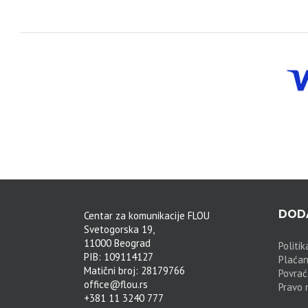
DODA
Centar za komunikacije FLOU
Svetogorska 19,
11000 Beograd
Politik
PIB: 109114127
Plaćan
Matični broj: 28179766
Povrać
office@flou.rs
Pravo 
+381 11 3240 777