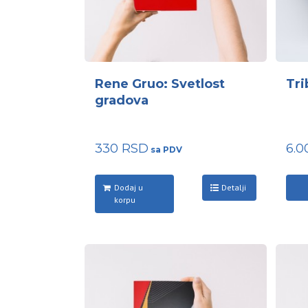
Rene Gruo: Svetlost
Tri
gradova
330
RSD
6.
Dodaj u
Detalji
korpu