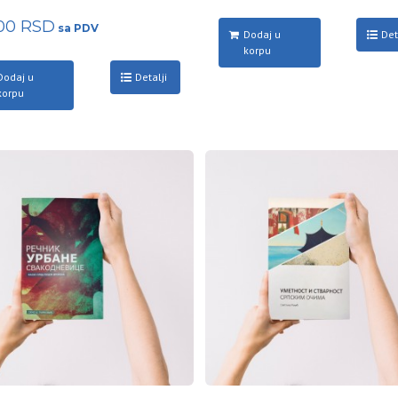
000
RSD
Dodaj u
Det
korpu
Dodaj u
Detalji
korpu