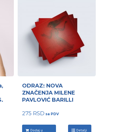
a,
ODRAZ: NOVA
ZNAČENJA MILENE
S.
PAVLOVIĆ BARILLI
275
RSD
Dodaj u
Detalji