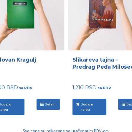
ovan Kragulj
Slikareva tajna –
Predrag Peđa Miloše
600
RSD
1.210
RSD
Dodaj u
Detalji
Dodaj u
Det
korpu
korpu