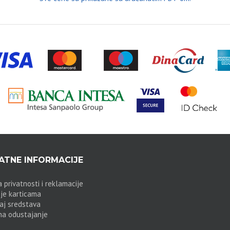
TNE INFORMACIJE
a privatnosti i reklamacije
je karticama
aj sredstava
na odustajanje