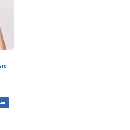
vić
alji