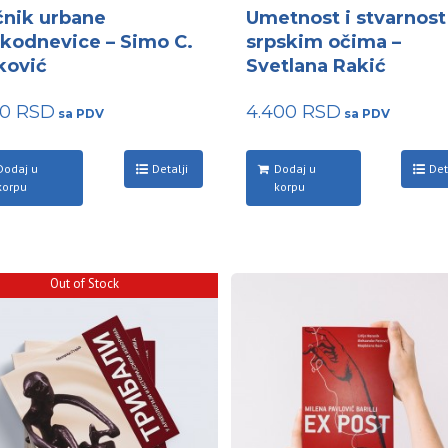
nik urbane
Umetnost i stvarnost
kodnevice – Simo C.
srpskim očima –
ković
Svetlana Rakić
40
RSD
4.400
RSD
Dodaj u
Detalji
Dodaj u
Det
korpu
korpu
Out of Stock