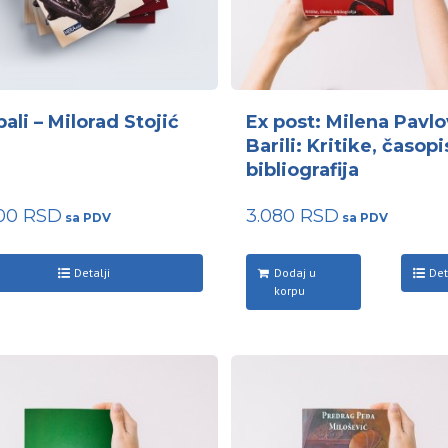
bali – Milorad Stojić
Ex post: Milena Pavlo
Barili: Kritike, časopis
bibliografija
000
RSD
3.080
RSD
Detalji
Dodaj u
Det
korpu